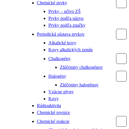
Chemické prvky
Prvky – učivo ZŠ
Prvky podľa názvu
Prvky podľa značky
Periodická sústava prvkov
Alkalické kovy
Kovy alkalických zemín
Chalkogény
Zlúčeniny chalkogénov
Halogény
Zlúčeniny halogénov
Vzácne plyny
Kovy
Rádioaktivita
Chemické rovnice
Chemické reakcie