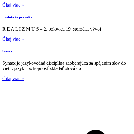
Čítaj viac »
Realistická poviedka
R E A L I Z M U S – 2. polovica 19. storočia. vývoj
Čítaj viac »
Syntax
Syntax je jazykovedná disciplína zaoberajúca sa spájaním slov do
viet. . jazyk – schopnosť skladať slová do
Čítaj viac »