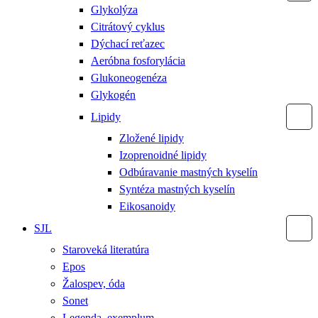
Glykolýza
Citrátový cyklus
Dýchací reťazec
Aeróbna fosforylácia
Glukoneogenéza
Glykogén
Lipidy
Zložené lipidy
Izoprenoidné lipidy
Odbúravanie mastných kyselín
Syntéza mastných kyselín
Eikosanoidy
SJL
Staroveká literatúra
Epos
Žalospev, óda
Sonet
Legenda, exemplum