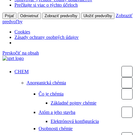
Prečítajte si viac o týchto účeloch
Zobraziť
Prijať
Odmietnuť
Zobraziť predvoľby
Uložiť predvoľby
predvoľby
Cookies
Zásady ochrany osobných údajov
Preskočiť na obsah
CHEM
Anorganická chémia
Čo je chémia
Základné pojmy chémie
Atóm a jeho stavba
Elektrónová konfigurácia
Osobnosti chémie