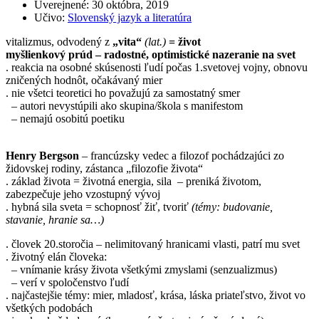
Uverejnené:
30 októbra, 2019
Učivo:
Slovenský jazyk a literatúra
vitalizmus, odvodený z
„vita“
(lat.)
= život
myšlienkový prúd – radostné, optimistické nazeranie na svet
. reakcia na osobné skúsenosti ľudí počas 1.svetovej vojny, obnovu
zničených hodnôt, očakávaný mier
. nie všetci teoretici ho považujú za samostatný smer
– autori nevystúpili ako skupina/škola s manifestom
– nemajú osobitú poetiku
Henry Bergson
– francúzsky vedec a filozof pochádzajúci zo
židovskej rodiny, zástanca „filozofie života“
. základ života = životná energia, sila – preniká životom,
zabezpečuje jeho vzostupný vývoj
. hybná sila sveta = schopnosť žiť, tvoriť
(témy: budovanie,
stavanie, hranie sa…)
. človek 20.storočia – nelimitovaný hranicami vlasti, patrí mu svet
. životný elán človeka:
– vnímanie krásy života všetkými zmyslami (senzualizmus)
– verí v spoločenstvo ľudí
. najčastejšie témy: mier, mladosť, krása, láska priateľstvo, život vo
všetkých podobách