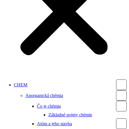
CHEM
Anorganická chémia
Čo je chémia
Základné pojmy chémie
Atóm a jeho stavba