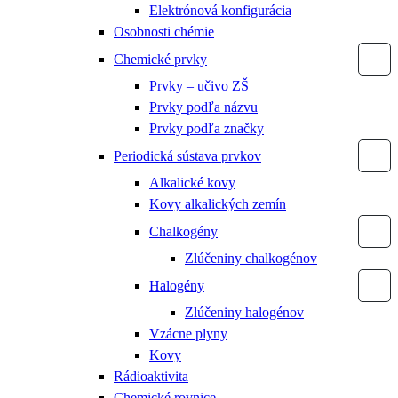
Elektrónová konfigurácia
Osobnosti chémie
Chemické prvky
Prvky – učivo ZŠ
Prvky podľa názvu
Prvky podľa značky
Periodická sústava prvkov
Alkalické kovy
Kovy alkalických zemín
Chalkogény
Zlúčeniny chalkogénov
Halogény
Zlúčeniny halogénov
Vzácne plyny
Kovy
Rádioaktivita
Chemické rovnice