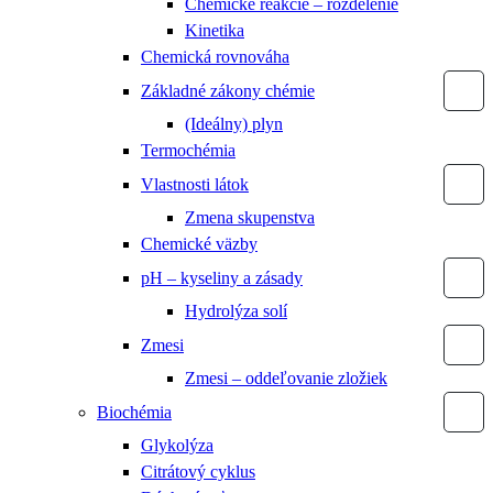
Chemické reakcie – rozdelenie
Kinetika
Chemická rovnováha
Základné zákony chémie
(Ideálny) plyn
Termochémia
Vlastnosti látok
Zmena skupenstva
Chemické väzby
pH – kyseliny a zásady
Hydrolýza solí
Zmesi
Zmesi – oddeľovanie zložiek
Biochémia
Glykolýza
Citrátový cyklus