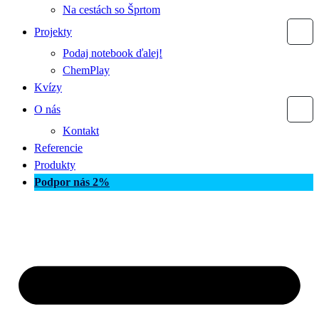
Na cestách so Šprtom
Projekty
Podaj notebook ďalej!
ChemPlay
Kvízy
O nás
Kontakt
Referencie
Produkty
Podpor nás 2%