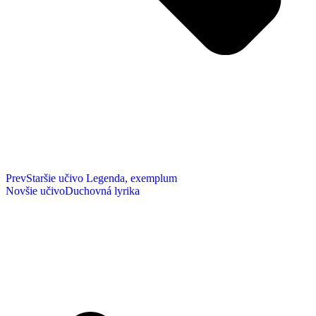
Prev
Staršie učivo
Legenda, exemplum
Novšie učivo
Duchovná lyrika