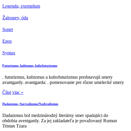
Legenda, exemplum
Žalospev, óda
Sonet
Epos
Syntax
Futurizmus, kubizmus, kubofuturizmus
. futurizmus, kubizmus a kubofuturizmus predstavujú smery
avantgardy. avantgarda: . pomenovanie pre rôzne umelecké smery
Čítaj viac »
Dadaizmus, Surrealizmus/Nadrealizmus
Dadaizmus bol medzinárodný literárny smer spadajúci do
obdobia aventgardy. Za jej zakladateľa je považovaný Rumun
Tristan Tzara