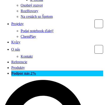
Osobný rozvoj
RozHovory
Na cestách so Šprtom
Projekty
Podaj notebook ďalej!
ChemPlay
Kvízy
O nás
Kontakt
Referencie
Produkty
Podpor nás 2%