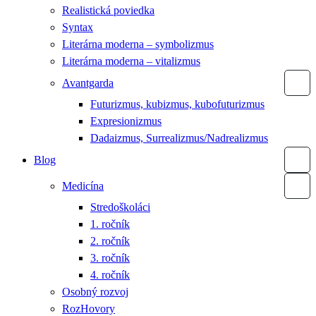
Realistická poviedka
Syntax
Literárna moderna – symbolizmus
Literárna moderna – vitalizmus
Avantgarda
Futurizmus, kubizmus, kubofuturizmus
Expresionizmus
Dadaizmus, Surrealizmus/Nadrealizmus
Blog
Medicína
Stredoškoláci
1. ročník
2. ročník
3. ročník
4. ročník
Osobný rozvoj
RozHovory