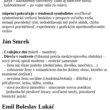
. jazyk – každodenný (hovorový, často aj nárečové slová)
. každodennosť – po vojne stála za oslavu
stúpenci pokračujú v tendencii symbolistov
uvoľňovať
sylabotónickú veršovú štruktúru v prospech voľného verša,
nemajú pravidelný rým, nedodržiavajú istý počet slabík, chýba
stopová pravidelnosť, experimenty s grafickým uprednostňovaním
veršov
Ján Smrek
. Cválajúce dni
(báseň – manifest)
. Dievča v rozkvete
(ľúbostná poézia medzivojnového obdobia) –
nový prvok oproti moderne – erotické zameranie
– žena má rôzne podoby (dedinčanka, divoška, tanečnica…)
– zobrazenie ženy v romantickom duchu (krásny obraz, ktorého sa
nesmieme dotýkať)
– nevníma ženu sociálne (chudobná/bohatá) – dôležitá je
príťažlivosť, krása, túžba, erotika
– nová pocitová atmosféra – umocnenie novou poetikou
(jednoduché piesňové útvary, uvoľnené strofy, prirodzený
básnický jazyk)
Emil Boleslav Lukáč