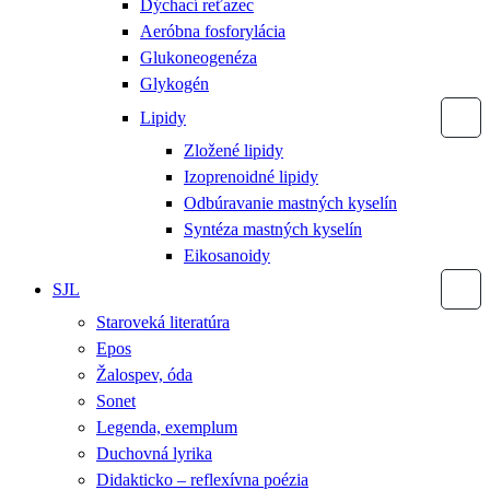
Dýchací reťazec
Aeróbna fosforylácia
Glukoneogenéza
Glykogén
Lipidy
Zložené lipidy
Izoprenoidné lipidy
Odbúravanie mastných kyselín
Syntéza mastných kyselín
Eikosanoidy
SJL
Staroveká literatúra
Epos
Žalospev, óda
Sonet
Legenda, exemplum
Duchovná lyrika
Didakticko – reflexívna poézia