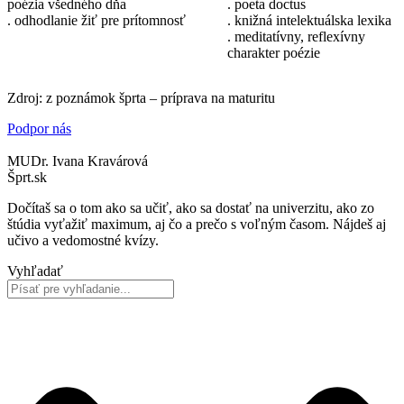
poézia všedného dňa
. poeta doctus
. odhodlanie žiť pre prítomnosť
. knižná intelektuálska lexika
. meditatívny, reflexívny
charakter poézie
Zdroj: z poznámok šprta – príprava na maturitu
Podpor nás
MUDr. Ivana Kravárová
Šprt.sk
Dočítaš sa o tom ako sa učiť, ako sa dostať na univerzitu, ako zo
štúdia vyťažiť maximum, aj čo a prečo s voľným časom. Nájdeš aj
učivo a vedomostné kvízy.
Vyhľadať