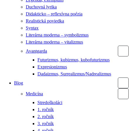
Duchovná lyrika
Didakticko – reflexívna poézia
Realistická poviedka
Syntax
Literárna moderna – symbolizmus
Literárna moderna – vitalizmus
Avantgarda
Futurizmus, kubizmus, kubofuturizmus
Expresionizmus
Dadaizmus, Surrealizmus/Nadrealizmus
Blog
Medicína
Stredoškoláci
1. ročník
2. ročník
3. ročník
4. ročník