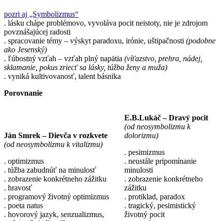
pozri aj „Symbolizmus“
. lásku chápe problémovo, vyvoláva pocit neistoty, nie je zdrojom
povznášajúcej radosti
. spracovanie témy – výskyt paradoxu, irónie, uštipačnosti
(podobne
ako Jesenský)
.
ľúbostný vzťah – vzťah plný napätia
(víťazstvo, prehra, nádej,
sklamanie, pokus zriecť sa lásky, túžba ženy a muža)
. vyniká kultivovanosť, talent básnika
Porovnanie
E.B.Lukáč – Dravý pocit
(od neosymbolizmu k
Ján Smrek – Dievča v rozkvete
dolorizmu)
(od neosymbolizmu k vitalizmu)
. pesimizmus
. optimizmus
. neustále pripomínanie
. túžba zabudnúť na minulosť
minulosti
. zobrazenie konkrétneho zážitku
. zobrazenie konkrétneho
. hravosť
zážitku
. programový životný optimizmus
. protiklad, paradox
. poeta natus
. tragický, pesimistický
. hovorový jazyk, senzualizmus,
životný pocit