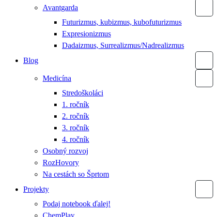
Avantgarda
Futurizmus, kubizmus, kubofuturizmus
Expresionizmus
Dadaizmus, Surrealizmus/Nadrealizmus
Blog
Medicína
Stredoškoláci
1. ročník
2. ročník
3. ročník
4. ročník
Osobný rozvoj
RozHovory
Na cestách so Šprtom
Projekty
Podaj notebook ďalej!
ChemPlay