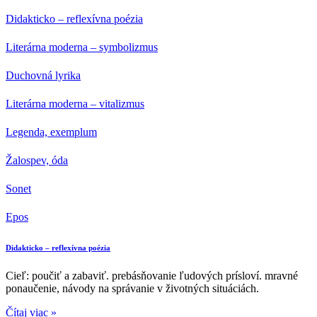
Didakticko – reflexívna poézia
Literárna moderna – symbolizmus
Duchovná lyrika
Literárna moderna – vitalizmus
Legenda, exemplum
Žalospev, óda
Sonet
Epos
Didakticko – reflexívna poézia
Cieľ: poučiť a zabaviť. prebásňovanie ľudových prísloví. mravné
ponaučenie, návody na správanie v životných situáciách.
Čítaj viac »