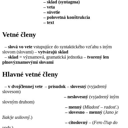
– sklad (syntagma)
– veta
– súvetie
– polovetná konštrukcia
– text
Vetné členy
–
slová vo vete
vstupujúce do syntaktického vzťahu s iným
slovom (slovami) –
vytvárajú sklad
–
sklad
= významová, gramatická jednotka –
tvorený len
plnovýznamovými slovami
Hlavné vetné členy
–
v dvojčlennej vete
–
prísudok
–
slovesný
(vyjadrený
slovesom)
– neslovesný
(vyjadrený iným
slovným druhom)
– menný
(
Mladosť – radosť.
)
– slovesno
–
menný
(
Jano je
žiak/je usilovný.
)
– citoslovný
– (
Fero čľup do
vody.
)