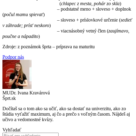
(
chlapec z mesta, pohár zo skla
)
– podstatné meno + sloveso + doplnok
(
počul mamu spievať
)
– sloveso + príslovkové určenie (
sedieť
v záhrade; prísť neskoro
)
– viacnásobný vetný člen (
zaujímavo,
poučne a nápadito
)
Zdroje: z poznámok šprta – príprava na maturitu
Podpor nás
MUDr. Ivana Kravárová
Šprt.sk
Dočítaš sa o tom ako sa učiť, ako sa dostať na univerzitu, ako zo
štúdia vyťažiť maximum, aj čo a prečo s voľným časom. Nájdeš aj
učivo a vedomostné kvízy.
Vyhľadať