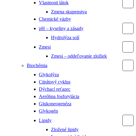
Vlastnosti látok
Zmena skupenstva
Chemické väzby
pH – kyseliny a zásady
Hydrolýza solí
Zmesi
Zmesi – oddeľovanie zložiek
Biochémia
Glykolýza
Citrátový cyklus
Dýchací reťazec
Aeróbna fosforylácia
Glukoneogenéza
Glykogén
Lipidy
Zložené lipidy