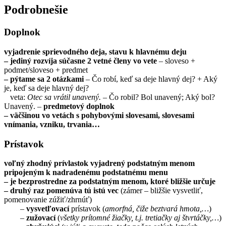
Podrobnešie
Doplnok
vyjadrenie sprievodného deja, stavu k hlavnému deju
– jediný rozvíja súčasne 2 vetné členy vo vete
– sloveso +
podmet/sloveso + predmet
– pýtame sa 2 otázkami
– Čo robí, keď sa deje hlavný dej? + Aký
je, keď sa deje hlavný dej?
veta:
Otec sa vrátil unavený.
– Čo robil? Bol unavený; Aký bol?
Unavený. –
predmetový doplnok
– väčšinou vo vetách s pohybovými slovesami, slovesami
vnímania, vzniku, trvania…
Prístavok
voľný zhodný prívlastok vyjadrený podstatným menom
pripojeným k nadradenému podstatnému menu
– je bezprostredne za podstatným menom, ktoré bližšie určuje
– druhý raz pomenúva tú istú vec
(zámer – bližšie vysvetliť,
pomenovanie zúžiť/zhrnúť)
–
vysvetľovací
prístavok (
amorfná, čiže beztvará hmota,…
)
–
zužovací
(
všetky prítomné žiačky, t.j. tretiačky aj štvrtáčky,…
)