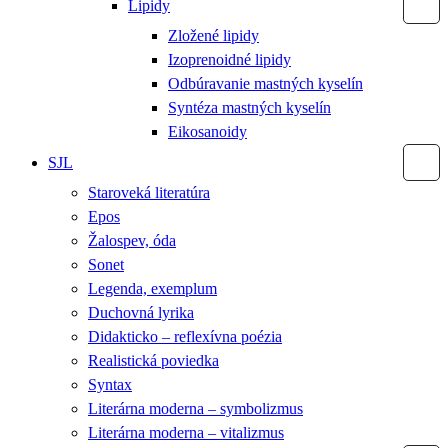
Lipidy
Zložené lipidy
Izoprenoidné lipidy
Odbúravanie mastných kyselín
Syntéza mastných kyselín
Eikosanoidy
SJL
Staroveká literatúra
Epos
Žalospev, óda
Sonet
Legenda, exemplum
Duchovná lyrika
Didakticko – reflexívna poézia
Realistická poviedka
Syntax
Literárna moderna – symbolizmus
Literárna moderna – vitalizmus