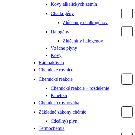
Kovy alkalických zemín
Chalkogény
Zlúčeniny chalkogénov
Halogény
Zlúčeniny halogénov
Vzácne plyny
Kovy
Rádioaktivita
Chemické rovnice
Chemické reakcie
Chemické reakcie – rozdelenie
Kinetika
Chemická rovnováha
Základné zákony chémie
(Ideálny) plyn
Termochémia