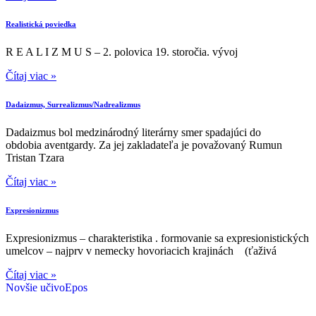
Realistická poviedka
R E A L I Z M U S – 2. polovica 19. storočia. vývoj
Čítaj viac »
Dadaizmus, Surrealizmus/Nadrealizmus
Dadaizmus bol medzinárodný literárny smer spadajúci do
obdobia aventgardy. Za jej zakladateľa je považovaný Rumun
Tristan Tzara
Čítaj viac »
Expresionizmus
Expresionizmus – charakteristika . formovanie sa expresionistických
umelcov – najprv v nemecky hovoriacich krajinách (ťaživá
Čítaj viac »
Novšie učivo
Epos