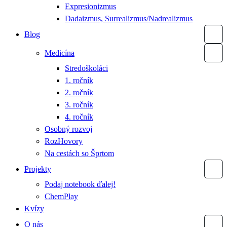
Expresionizmus
Dadaizmus, Surrealizmus/Nadrealizmus
Blog
Medicína
Stredoškoláci
1. ročník
2. ročník
3. ročník
4. ročník
Osobný rozvoj
RozHovory
Na cestách so Šprtom
Projekty
Podaj notebook ďalej!
ChemPlay
Kvízy
O nás