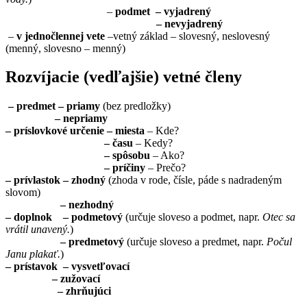
–
podmet
– vyjadrený
– nevyjadrený
–
v jednočlennej vete
–vetný základ – slovesný, neslovesný
(menný, slovesno – menný)
Rozvíjacie (vedľajšie) vetné členy
– predmet – priamy
(bez predložky)
– nepriamy
– príslovkové určenie – miesta
– Kde?
– času
– Kedy?
– spôsobu
– Ako?
– príčiny
– Prečo?
– prívlastok – zhodný
(zhoda v rode, čísle, páde s nadradeným
slovom)
– nezhodný
– doplnok – podmetový
(určuje sloveso a podmet, napr.
Otec sa
vrátil unavený.
)
– predmetový
(určuje sloveso a predmet, napr.
Počul
Janu plakať.
)
– prístavok – vysvetľovací
– zužovací
– zhrňujúci