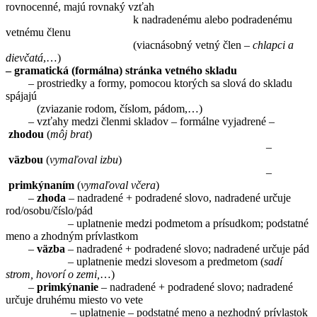
rovnocenné, majú rovnaký vzťah
k nadradenému alebo podradenému
vetnému členu
(viacnásobný vetný člen –
chlapci a
dievčatá
,…)
– gramatická (formálna) stránka vetného skladu
– prostriedky a formy, pomocou ktorých sa slová do skladu
spájajú
(zviazanie rodom, číslom, pádom,…)
– vzťahy medzi členmi skladov – formálne vyjadrené –
zhodou
(
môj brat
)
–
väzbou
(
vymaľoval izbu
)
–
primkýnaním
(
vymaľoval včera
)
–
zhoda
– nadradené + podradené slovo, nadradené určuje
rod/osobu/číslo/pád
– uplatnenie medzi podmetom a prísudkom; podstatné
meno a zhodným prívlastkom
–
väzba
– nadradené + podradené slovo; nadradené určuje pád
– uplatnenie medzi slovesom a predmetom (
sadí
strom, hovorí o zemi,
…)
–
primkýnanie
– nadradené + podradené slovo; nadradené
určuje druhému miesto vo vete
– uplatnenie – podstatné meno a nezhodný prívlastok