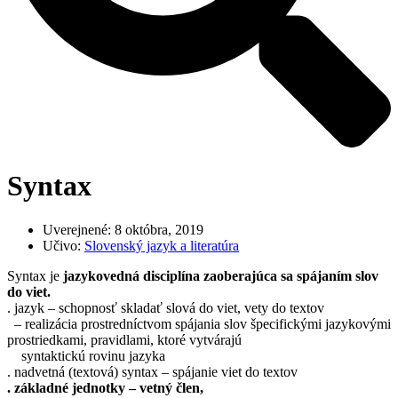
Syntax
Uverejnené:
8 októbra, 2019
Učivo:
Slovenský jazyk a literatúra
Syntax je
jazykovedná disciplína zaoberajúca sa spájaním slov
do viet.
. jazyk – schopnosť skladať slová do viet, vety do textov
– realizácia prostredníctvom spájania slov špecifickými jazykovými
prostriedkami, pravidlami, ktoré vytvárajú
syntaktickú rovinu jazyka
. nadvetná (textová) syntax – spájanie viet do textov
. základné jednotky – vetný člen,