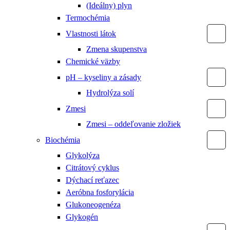
(Ideálny) plyn
Termochémia
Vlastnosti látok
Zmena skupenstva
Chemické väzby
pH – kyseliny a zásady
Hydrolýza solí
Zmesi
Zmesi – oddeľovanie zložiek
Biochémia
Glykolýza
Citrátový cyklus
Dýchací reťazec
Aeróbna fosforylácia
Glukoneogenéza
Glykogén