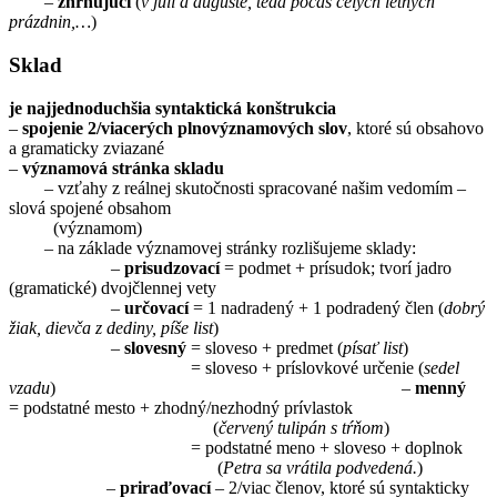
–
zhrňujúci
(
v júli a auguste, teda počas celých letných
prázdnin,…
)
Sklad
je najjednoduchšia syntaktická konštrukcia
–
spojenie 2/viacerých plnovýznamových slov
, ktoré sú obsahovo
a gramaticky zviazané
–
významová stránka skladu
– vzťahy z reálnej skutočnosti spracované našim vedomím –
slová spojené obsahom
(významom)
– na základe významovej stránky rozlišujeme sklady:
–
prisudzovací
= podmet + prísudok; tvorí jadro
(gramatické) dvojčlennej vety
–
určovací
= 1 nadradený + 1 podradený člen (
dobrý
žiak, dievča z dediny, píše list
)
–
slovesný
= sloveso + predmet (
písať list
)
= sloveso + príslovkové určenie (
sedel
vzadu
) –
menný
= podstatné mesto + zhodný/nezhodný prívlastok
(
červený tulipán s tŕňom
)
= podstatné meno + sloveso + doplnok
(
Petra sa vrátila podvedená.
)
–
priraďovací
– 2/viac členov, ktoré sú syntakticky