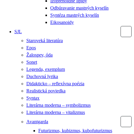
Izoprenoidné lipidy
Odbúravanie mastných kyselín
Syntéza mastných kyselín
Eikosanoidy
SJL
Staroveká literatúra
Epos
Žalospev, óda
Sonet
Legenda, exemplum
Duchovná lyrika
Didakticko – reflexívna poézia
Realistická poviedka
Syntax
Literárna moderna – symbolizmus
Literárna moderna – vitalizmus
Avantgarda
Futurizmus, kubizmus, kubofuturizmus