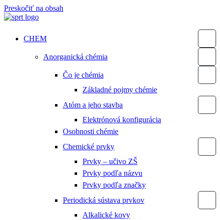
Preskočiť na obsah
CHEM
Anorganická chémia
Čo je chémia
Základné pojmy chémie
Atóm a jeho stavba
Elektrónová konfigurácia
Osobnosti chémie
Chemické prvky
Prvky – učivo ZŠ
Prvky podľa názvu
Prvky podľa značky
Periodická sústava prvkov
Alkalické kovy