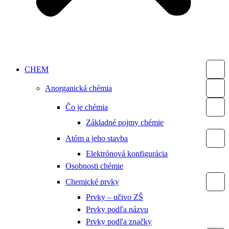
CHEM
Anorganická chémia
Čo je chémia
Základné pojmy chémie
Atóm a jeho stavba
Elektrónová konfigurácia
Osobnosti chémie
Chemické prvky
Prvky – učivo ZŠ
Prvky podľa názvu
Prvky podľa značky