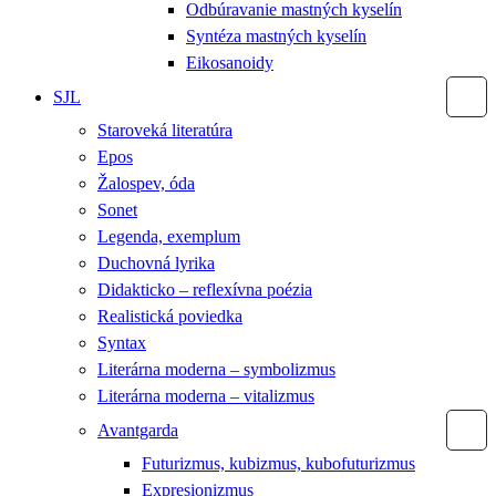
Odbúravanie mastných kyselín
Syntéza mastných kyselín
Eikosanoidy
SJL
Staroveká literatúra
Epos
Žalospev, óda
Sonet
Legenda, exemplum
Duchovná lyrika
Didakticko – reflexívna poézia
Realistická poviedka
Syntax
Literárna moderna – symbolizmus
Literárna moderna – vitalizmus
Avantgarda
Futurizmus, kubizmus, kubofuturizmus
Expresionizmus