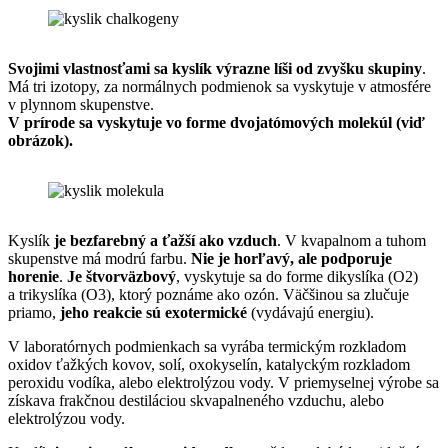
Svojimi vlastnosťami sa kyslík výrazne líši od zvyšku skupiny
.
Má tri izotopy, za normálnych podmienok sa vyskytuje v atmosfére
v plynnom skupenstve.
V prírode sa vyskytuje vo forme dvojatómových molekúl (viď
obrázok).
Kyslík
je bezfarebný a ťažší ako vzduch
. V kvapalnom a tuhom
skupenstve má modrú farbu.
Nie je horľavý, ale podporuje
horenie
.
Je štvorväzbový
, vyskytuje sa do forme dikyslíka (O2)
a trikyslíka (O3), ktorý poznáme ako ozón. Väčšinou sa zlučuje
priamo,
jeho reakcie sú exotermické
(vydávajú energiu).
V laboratórnych podmienkach sa vyrába termickým rozkladom
oxidov ťažkých kovov, solí, oxokyselín, katalyckým rozkladom
peroxidu vodíka, alebo elektrolýzou vody. V priemyselnej výrobe sa
získava frakčnou destiláciou skvapalneného vzduchu, alebo
elektrolýzou vody.