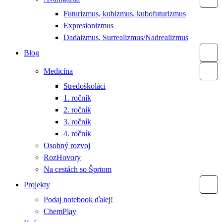
Futurizmus, kubizmus, kubofuturizmus
Expresionizmus
Dadaizmus, Surrealizmus/Nadrealizmus
Blog
Medicína
Stredoškoláci
1. ročník
2. ročník
3. ročník
4. ročník
Osobný rozvoj
RozHovory
Na cestách so Šprtom
Projekty
Podaj notebook ďalej!
ChemPlay