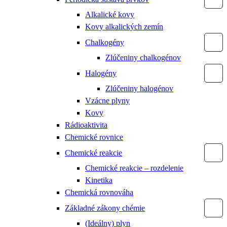
Alkalické kovy
Kovy alkalických zemín
Chalkogény
Zlúčeniny chalkogénov
Halogény
Zlúčeniny halogénov
Vzácne plyny
Kovy
Rádioaktivita
Chemické rovnice
Chemické reakcie
Chemické reakcie – rozdelenie
Kinetika
Chemická rovnováha
Základné zákony chémie
(Ideálny) plyn