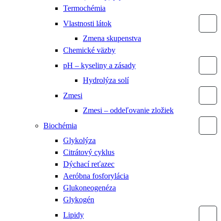
Termochémia
Vlastnosti látok
Zmena skupenstva
Chemické väzby
pH – kyseliny a zásady
Hydrolýza solí
Zmesi
Zmesi – oddeľovanie zložiek
Biochémia
Glykolýza
Citrátový cyklus
Dýchací reťazec
Aeróbna fosforylácia
Glukoneogenéza
Glykogén
Lipidy