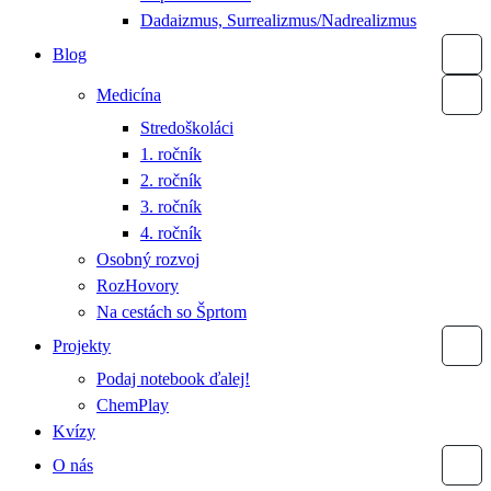
Dadaizmus, Surrealizmus/Nadrealizmus
Blog
Medicína
Stredoškoláci
1. ročník
2. ročník
3. ročník
4. ročník
Osobný rozvoj
RozHovory
Na cestách so Šprtom
Projekty
Podaj notebook ďalej!
ChemPlay
Kvízy
O nás