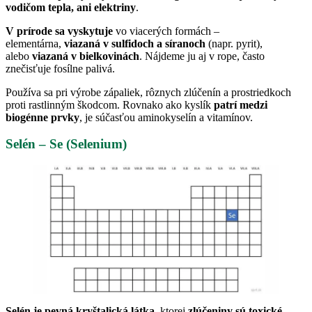
vodičom tepla, ani elektriny
.
V prírode sa vyskytuje
vo viacerých formách –
elementárna,
viazaná v sulfidoch a síranoch
(napr. pyrit),
alebo
viazaná v bielkovinách
. Nájdeme ju aj v rope, často
znečisťuje fosílne palivá.
Používa sa pri výrobe zápaliek, rôznych zlúčenín a prostriedkoch
proti rastlinným škodcom. Rovnako ako kyslík
patrí medzi
biogénne prvky
, je súčasťou aminokyselín a vitamínov.
Selén – Se (Selenium)
Selén je pevná kryštalická látka
, ktorej
zlúčeniny sú toxické
.