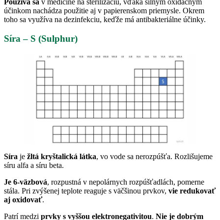
Používa sa
v medicíne na sterilizáciu, vďaka silným oxidačným
účinkom nachádza použitie aj v papierenskom priemysle. Okrem
toho sa využíva na dezinfekciu, keďže má antibakteriálne účinky.
Síra – S (Sulphur)
Síra
je
žltá kryštalická látka
, vo vode sa nerozpúšťa. Rozlišujeme
síru alfa a síru beta.
Je 6-väzbová
, rozpustná v nepolárnych rozpúšťadlách, pomerne
stála. Pri zvýšenej teplote reaguje s väčšinou prvkov,
vie redukovať
aj oxidovať
.
Patrí medzi
prvky s vyššou elektronegativitou
.
Nie je dobrým