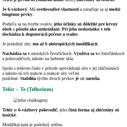
Je 6-väzbový
. Má
svetlovodivé vlastnosti
a zaraďuje sa aj
medzi
biogénne prvky
.
Podieľa sa na tvorbe svalov,
jeho účinky sú dôležité pre krvný
obeh
a
pôsobí ako antioxidant
.
Pri jeho nedostatku v tele
dochádza k degenerácii pečene a svalov
.
Je podobný síre,
má až 6 alotropických modifikácií
.
Nachádza sa v
morských živočíchoch.
Využíva sa v
o fotočlánkoch
a polovodičoch, takisto na farbenie skla.
Spolu s telúrom často v prírode sprevádzajú síru v jej zlúčeninách
a takisto sú ich reakcie a reakcie síry veľmi
podobné.
Stabilita
týchto dvoch prvkov
je
ale
menšia
.
Telúr – Te (Tellurium)
Telúr
je
6-väzbový polovodič
, jeho
čistá forma aj zlúčeniny sú
toxické
.
Modifikáciami je podobný selénu.