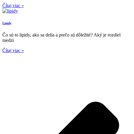
Čítaj viac »
Lipidy
Čo sú to lipidy, ako sa delia a prečo sú dôležité? Aký je rozdiel
medzi
Čítaj viac »