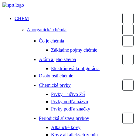
Preskočiť
na
obsah
CHEM
Anorganická chémia
Čo je chémia
Základné pojmy chémie
Atóm a jeho stavba
Elektrónová konfigurácia
Osobnosti chémie
Chemické prvky
Prvky – učivo ZŠ
Prvky podľa názvu
Prvky podľa značky
Periodická sústava prvkov
Alkalické kovy
Kovy alkalických zemín