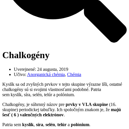
Chalkogény
Uverejnené:
24 augusta, 2019
Učivo:
Anorganická chémia
,
Chémia
Kyslík sa od zvyšných prvkov v tejto skupine výrazne líši, ostatné
chalkogény sú si svojimi vlastnosťami podobné. Patria
sem kyslík, síra, selén, telúr a polónium.
Chalkogény, je súhrnný názov pre
prvky v VI.A skupine
(16.
skupine) periodickej tabuľky. Ich spoločným znakom je, že
majú
šesť ( 6 ) valenčných elektrónov
.
Patria sem
kyslík
,
síra
,
selén
,
telúr
a
polónium
.