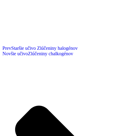
Prev
Staršie učivo
Zlúčeniny halogénov
Novšie učivo
Zlúčeniny chalkogénov