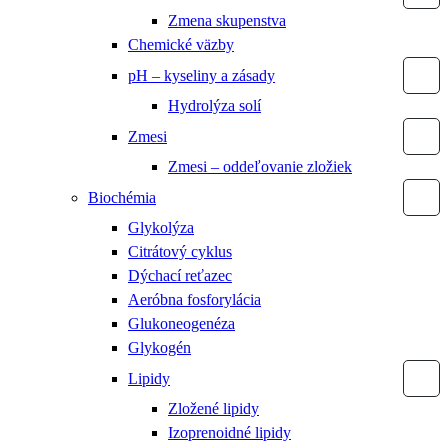
Zmena skupenstva
Chemické väzby
pH – kyseliny a zásady
Hydrolýza solí
Zmesi
Zmesi – oddeľovanie zložiek
Biochémia
Glykolýza
Citrátový cyklus
Dýchací reťazec
Aeróbna fosforylácia
Glukoneogenéza
Glykogén
Lipidy
Zložené lipidy
Izoprenoidné lipidy