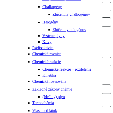
Chalkogény
Zlúčeniny chalkogénov
Halogény
Zlúčeniny halogénov
Vzácne plyny
Kovy
Rádioaktivita
Chemické rovnice
Chemické reakcie
Chemické reakcie – rozdelenie
Kinetika
Chemická rovnováha
Základné zákony chémie
(Ideálny) plyn
Termochémia
Vlastnosti látok