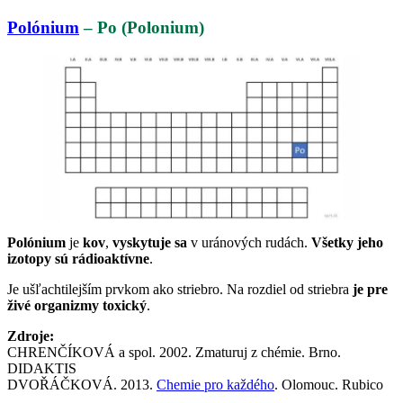
Polónium
– Po (Polonium)
Polónium
je
kov
,
vyskytuje sa
v uránových rudách.
Všetky jeho
izotopy sú rádioaktívne
.
Je ušľachtilejším prvkom ako striebro. Na rozdiel od striebra
je pre
živé organizmy toxický
.
Zdroje:
CHRENČÍKOVÁ a spol. 2002. Zmaturuj z chémie. Brno.
DIDAKTIS
DVOŘÁČKOVÁ. 2013.
Chemie pro každého
. Olomouc. Rubico