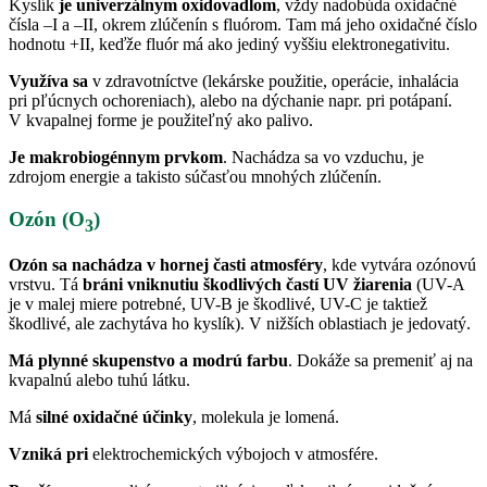
Kyslík
je univerzálnym oxidovadlom
, vždy nadobúda oxidačné
čísla –I a –II, okrem zlúčenín s fluórom. Tam má jeho oxidačné číslo
hodnotu +II, keďže fluór má ako jediný vyššiu elektronegativitu.
Využíva sa
v zdravotníctve (lekárske použitie, operácie, inhalácia
pri pľúcnych ochoreniach), alebo na dýchanie napr. pri potápaní.
V kvapalnej forme je použiteľný ako palivo.
Je makrobiogénnym prvkom
. Nachádza sa vo vzduchu, je
zdrojom energie a takisto súčasťou mnohých zlúčenín.
Ozón (O
)
3
Ozón
sa nachádza v hornej časti atmosféry
, kde vytvára ozónovú
vrstvu. Tá
bráni vniknutiu škodlivých častí UV žiarenia
(UV-A
je v malej miere potrebné, UV-B je škodlivé, UV-C je taktiež
škodlivé, ale zachytáva ho kyslík). V nižších oblastiach je jedovatý.
Má plynné skupenstvo a modrú farbu
. Dokáže sa premeniť aj na
kvapalnú alebo tuhú látku.
Má
silné oxidačné účinky
, molekula je lomená.
Vzniká pri
elektrochemických výbojoch v atmosfére.