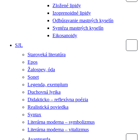
Zložené lipidy
Izoprenoidné lipidy
Odbúravanie mastných kyselín
Syntéza mastných kyselín
Eikosanoidy
SJL
Staroveká literatúra
Epos
Žalospev, óda
Sonet
Legenda, exemplum
Duchovná lyrika
Didakticko – reflexívna poézia
Realistická poviedka
Syntax
Literárna moderna – symbolizmus
Literárna moderna – vitalizmus
Avantgarda