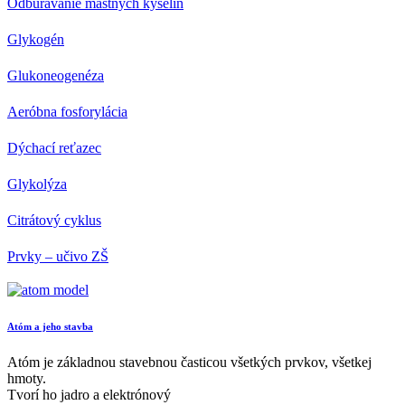
Odbúravanie mastných kyselín
Glykogén
Glukoneogenéza
Aeróbna fosforylácia
Dýchací reťazec
Glykolýza
Citrátový cyklus
Prvky – učivo ZŠ
Atóm a jeho stavba
Atóm je základnou stavebnou časticou všetkých prvkov, všetkej
hmoty.
Tvorí ho jadro a elektrónový