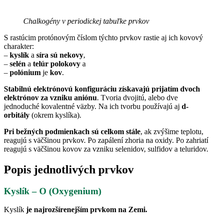
Chalkogény v periodickej tabuľke prvkov
S rastúcim protónovým číslom týchto prvkov rastie aj ich kovový
charakter:
–
kyslík
a
síra sú nekovy
,
–
selén
a
telúr
polokovy
a
–
polónium
je
kov
.
Stabilnú elektrónovú konfiguráciu získavajú prijatím dvoch
elektrónov za vzniku aniónu
. Tvoria dvojitú, alebo dve
jednoduché kovalentné väzby. Na ich tvorbu používajú aj
d-
orbitály
(okrem kyslíka).
Pri bežných podmienkach sú celkom stále
, ak zvýšime teplotu,
reagujú s väčšinou prvkov. Po zapálení zhoria na oxidy. Po zahriatí
reagujú s väčšinou kovov za vzniku selenidov, sulfidov a teluridov.
Popis jednotlivých prvkov
Kyslík – O (Oxygenium)
Kyslík
je najrozšírenejším prvkom na Zemi.