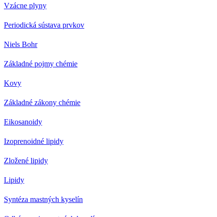
Vzácne plyny
Periodická sústava prvkov
Niels Bohr
Základné pojmy chémie
Kovy
Základné zákony chémie
Eikosanoidy
Izoprenoidné lipidy
Zložené lipidy
Lipidy
Syntéza mastných kyselín