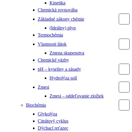
Kinetika
Chemická rovnováha
Základné zákony chémie
(Ideálny) plyn
Termochémia
Vlastnosti látok
Zmena skupenstva
Chemické väzby
pH – kyseliny a zásady
Hydrolýza solí
Zmesi
Zmesi – oddeľovanie zložiek
Biochémia
Glykolýza
Citrátový cyklus
Dýchací reťazec