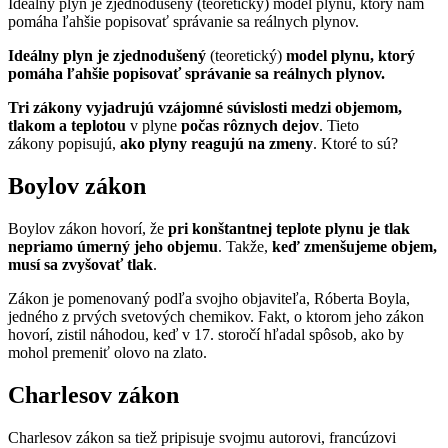
Ideálny plyn je zjednodušený (teoretický) model plynu, ktorý nám
pomáha ľahšie popisovať správanie sa reálnych plynov.
Ideálny plyn je zjednodušený
(teoretický)
model plynu, ktorý
pomáha ľahšie popisovať správanie sa reálnych plynov.
Tri zákony
vyjadrujú vzájomné súvislosti medzi objemom,
tlakom a teplotou
v plyne
počas rôznych dejov
. Tieto
zákony popisujú,
ako plyny reagujú na zmeny
. Ktoré to sú?
Boylov zákon
Boylov zákon hovorí, že
pri konštantnej teplote plynu je tlak
nepriamo úmerný jeho objemu
. Takže,
keď zmenšujeme objem,
musí sa zvyšovať tlak
.
Zákon je pomenovaný podľa svojho objaviteľa, Róberta Boyla,
jedného z prvých svetových chemikov. Fakt, o ktorom jeho zákon
hovorí, zistil náhodou, keď v 17. storočí hľadal spôsob, ako by
mohol premeniť olovo na zlato.
Charlesov zákon
Charlesov zákon sa tiež pripisuje svojmu autorovi, francúzovi