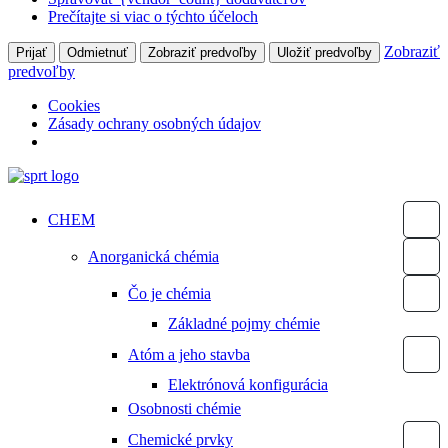
Prečítajte si viac o týchto účeloch
Zobraziť
Prijať
Odmietnuť
Zobraziť predvoľby
Uložiť predvoľby
predvoľby
Cookies
Zásady ochrany osobných údajov
Preskočiť
na
obsah
CHEM
Anorganická chémia
Čo je chémia
Základné pojmy chémie
Atóm a jeho stavba
Elektrónová konfigurácia
Osobnosti chémie
Chemické prvky