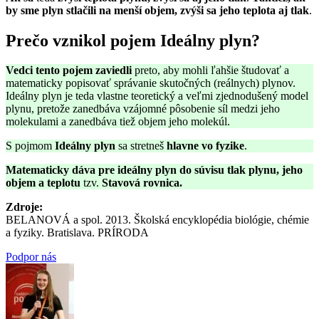
by sme plyn stlačili na menší objem, zvýši sa jeho teplota aj tlak
.
Prečo vznikol pojem Ideálny plyn?
Vedci tento pojem zaviedli
preto, aby mohli ľahšie študovať a
matematicky popisovať správanie skutočných (reálnych) plynov.
Ideálny plyn je teda vlastne teoretický a veľmi zjednodušený model
plynu, pretože zanedbáva vzájomné pôsobenie síl medzi jeho
molekulami a zanedbáva tiež objem jeho molekúl.
S pojmom
Ideálny plyn
sa stretneš
hlavne vo fyzike
.
Matematicky dáva pre ideálny plyn do súvisu tlak plynu, jeho
objem a teplotu
tzv.
Stavová rovnica.
Zdroje:
BELANOVÁ a spol. 2013. Školská encyklopédia biológie, chémie
a fyziky. Bratislava. PRÍRODA
Podpor nás