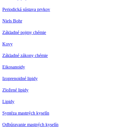
Periodická sústava prvkov
Niels Bohr
Základné pojmy chémie
Kovy
Základné zákony chémie
Eikosanoidy
Izoprenoidné lipidy
Zložené lipidy
Lipidy
Syntéza mastných kyselín
Odbúravanie mastných kyselín