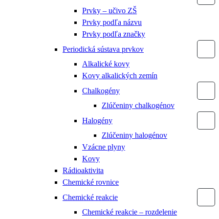
Prvky – učivo ZŠ
Prvky podľa názvu
Prvky podľa značky
Periodická sústava prvkov
Alkalické kovy
Kovy alkalických zemín
Chalkogény
Zlúčeniny chalkogénov
Halogény
Zlúčeniny halogénov
Vzácne plyny
Kovy
Rádioaktivita
Chemické rovnice
Chemické reakcie
Chemické reakcie – rozdelenie