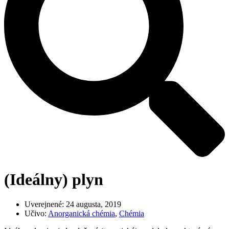
(Ideálny) plyn
Uverejnené:
24 augusta, 2019
Učivo:
Anorganická chémia
,
Chémia