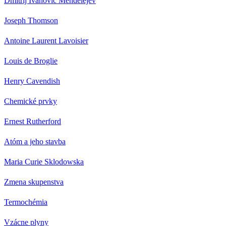
Dmitrij Ivanovič Mendelejev
Joseph Thomson
Antoine Laurent Lavoisier
Louis de Broglie
Henry Cavendish
Chemické prvky
Ernest Rutherford
Atóm a jeho stavba
Maria Curie Sklodowska
Zmena skupenstva
Termochémia
Vzácne plyny