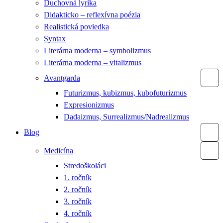
Duchovná lyrika
Didakticko – reflexívna poézia
Realistická poviedka
Syntax
Literárna moderna – symbolizmus
Literárna moderna – vitalizmus
Avantgarda
Futurizmus, kubizmus, kubofuturizmus
Expresionizmus
Dadaizmus, Surrealizmus/Nadrealizmus
Blog
Medicína
Stredoškoláci
1. ročník
2. ročník
3. ročník
4. ročník