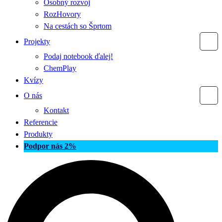
Osobný rozvoj
RozHovory
Na cestách so Šprtom
Projekty
Podaj notebook ďalej!
ChemPlay
Kvízy
O nás
Kontakt
Referencie
Produkty
Podpor nás 2%