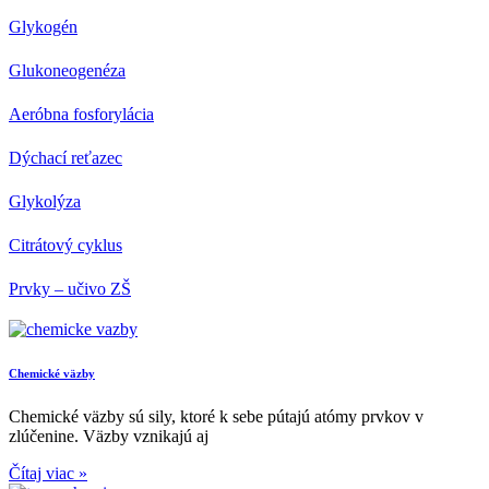
Glykogén
Glukoneogenéza
Aeróbna fosforylácia
Dýchací reťazec
Glykolýza
Citrátový cyklus
Prvky – učivo ZŠ
Chemické väzby
Chemické väzby sú sily, ktoré k sebe pútajú atómy prvkov v
zlúčenine. Väzby vznikajú aj
Čítaj viac »