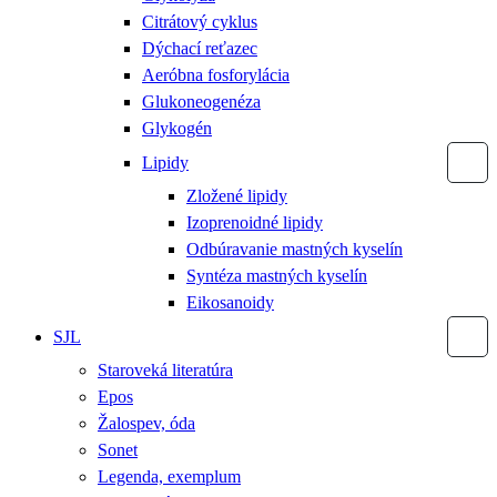
Citrátový cyklus
Dýchací reťazec
Aeróbna fosforylácia
Glukoneogenéza
Glykogén
Lipidy
Zložené lipidy
Izoprenoidné lipidy
Odbúravanie mastných kyselín
Syntéza mastných kyselín
Eikosanoidy
SJL
Staroveká literatúra
Epos
Žalospev, óda
Sonet
Legenda, exemplum