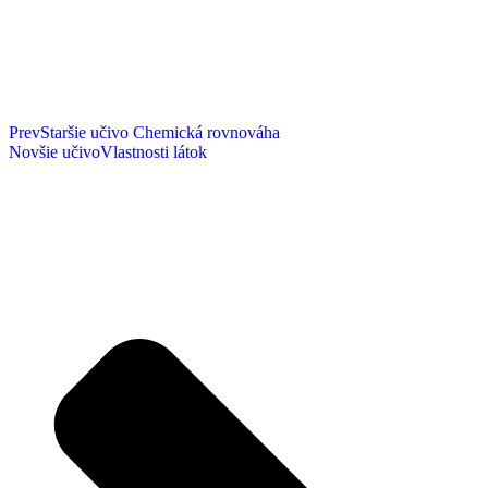
Prev
Staršie učivo
Chemická rovnováha
Novšie učivo
Vlastnosti látok