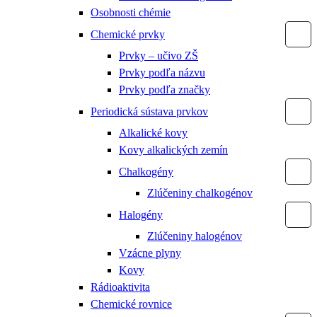
Osobnosti chémie
Chemické prvky
Prvky – učivo ZŠ
Prvky podľa názvu
Prvky podľa značky
Periodická sústava prvkov
Alkalické kovy
Kovy alkalických zemín
Chalkogény
Zlúčeniny chalkogénov
Halogény
Zlúčeniny halogénov
Vzácne plyny
Kovy
Rádioaktivita
Chemické rovnice