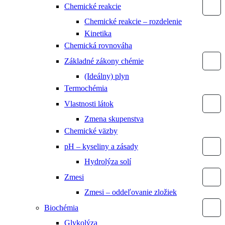
Chemické reakcie
Chemické reakcie – rozdelenie
Kinetika
Chemická rovnováha
Základné zákony chémie
(Ideálny) plyn
Termochémia
Vlastnosti látok
Zmena skupenstva
Chemické väzby
pH – kyseliny a zásady
Hydrolýza solí
Zmesi
Zmesi – oddeľovanie zložiek
Biochémia
Glykolýza