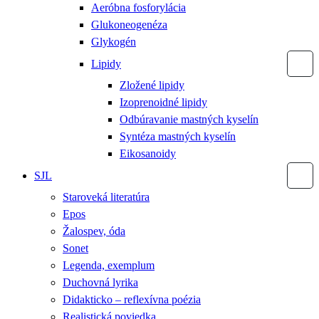
Aeróbna fosforylácia
Glukoneogenéza
Glykogén
Lipidy
Zložené lipidy
Izoprenoidné lipidy
Odbúravanie mastných kyselín
Syntéza mastných kyselín
Eikosanoidy
SJL
Staroveká literatúra
Epos
Žalospev, óda
Sonet
Legenda, exemplum
Duchovná lyrika
Didakticko – reflexívna poézia
Realistická poviedka