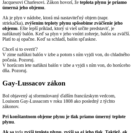
Jacquesovi Charlesovi. Zákon hovorí, že
teplota plynu je priamo
úmerná jeho objemu
.
Ak je plyn v nádobe, ktorá má nastaviteľný objem (napr.
striekačka),
zvýšením teploty plynu spôsobíme zväčšenie jeho
objemu
. Ešte lepší príklad, ktorý si vieš určite predstaviť, je
nafúknutý balón. Keď sa plyn v jeho vnútri zohreje, balón sa zväčší.
Platí to aj opačne. Keď sa schladí, balón spľaskne.
Chceš si to overiť?
V zime nafúkni balón v izbe a potom s ním vyjdi von, do chladného
počasia. Pozoruj.
V horúcom lete nafúkni balón v izbe a vyjdi s ním von, do horúceho
dňa. Pozoruj.
Gay-Lussacov zákon
Bol objavený aj sformulovaný ďalším francúzskym vedcom,
Louisom Gay-Lussacom v roku 1808 ako posledný z týchto
zákonov.
Pri konštantnom objeme plynu je tlak priamo úmerný teplote
plynu
.
Ak sa
teda
zvýši teplota plynu, zvýši sa aj jeho tlak
.
Taktiež, ak