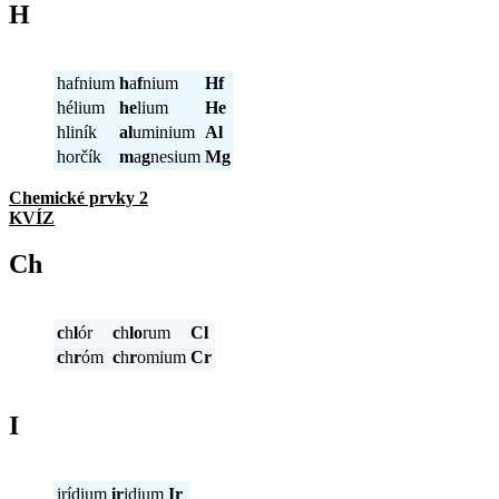
H
hafnium
h
a
f
nium
Hf
hélium
he
lium
He
hliník
al
uminium
Al
horčík
m
a
g
nesium
Mg
Chemické prvky 2
KVÍZ
Ch
c
h
l
ór
c
h
lo
rum
Cl
c
h
r
óm
c
h
r
omium
Cr
I
irídium
ir
idium
Ir