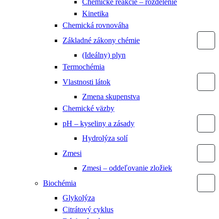
Chemické reakcie – rozdelenie
Kinetika
Chemická rovnováha
Základné zákony chémie
(Ideálny) plyn
Termochémia
Vlastnosti látok
Zmena skupenstva
Chemické väzby
pH – kyseliny a zásady
Hydrolýza solí
Zmesi
Zmesi – oddeľovanie zložiek
Biochémia
Glykolýza
Citrátový cyklus