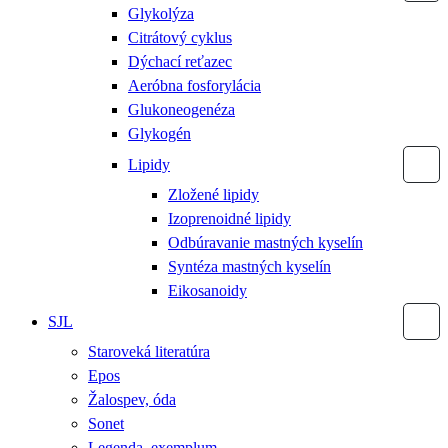
Glykolýza
Citrátový cyklus
Dýchací reťazec
Aeróbna fosforylácia
Glukoneogenéza
Glykogén
Lipidy
Zložené lipidy
Izoprenoidné lipidy
Odbúravanie mastných kyselín
Syntéza mastných kyselín
Eikosanoidy
SJL
Staroveká literatúra
Epos
Žalospev, óda
Sonet
Legenda, exemplum