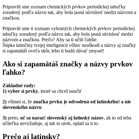
Pripravili sme zoznam chemických prvkov periodickej tabuľky
zoradený podľa názvu tak, aby bola jasná súvislosť medzi názvom a
značkou.
Pripravili sme ti zoznam vybraných chemických prvkov periodickej
tabuľky zoradený podľa názvu tak, aby bola jasná súvislosť medzi
názvom a značkou. Prečo? Aby sa ti učili ľahšie.
Štipka latinčiny tvojej inteligencii vôbec neuškodí a názvy aj značky
si zapamätáš oveľa skôr, lebo ti budú dávať zmysel!
Ako si zapamätáš značky a názvy prvkov
ľahko?
Základné rady:
1)
vyber si prvky
, ktoré sa chceš naučiť
2)
všimni si, že
značka prvku je odvodená od latinského! a nie
slovenského názvu
3)
preto,
uč sa naraz! slovenský aj latinský názov
, ak to od teba
učiteľka nevyžaduje, aj tak to urob, oplatí sa ti to.
Prečo aj latinsky?