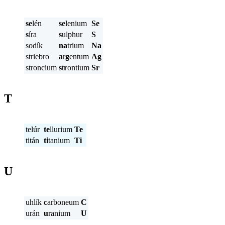
se
lén
se
lenium
Se
s
íra
s
ulphur
S
sodík
na
trium
Na
striebro
a
r
g
entum
Ag
stroncium
s
t
r
ontium
Sr
T
telúr
te
llurium
Te
titán
ti
tanium
Ti
U
uhlík
c
arboneum
C
urán
u
ranium
U