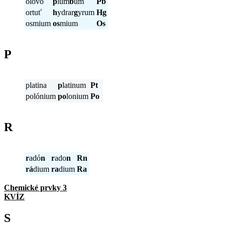
olovo
p
lum
b
um
Pb
ortuť
h
ydrar
g
yrum
Hg
osmium
os
mium
Os
P
platina
p
latinum
Pt
polónium
po
lonium
Po
R
r
adó
n
r
ado
n
Rn
rá
dium
ra
dium
Ra
Chemické prvky 3
KVÍZ
S