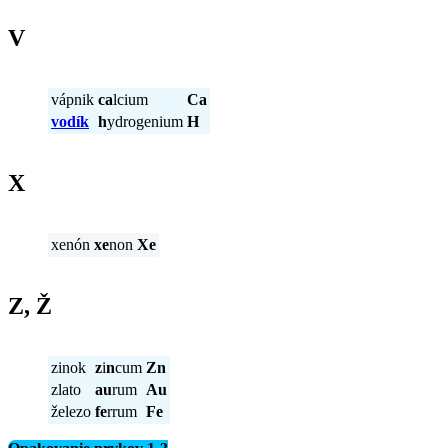
V
vápnik
ca
lcium
Ca
vodík
h
ydrogenium
H
X
xenón
xe
non
Xe
Z, Ž
zinok
z
i
n
cum
Zn
zlato
au
rum
Au
železo
fe
rrum
Fe