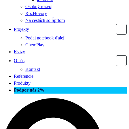
Osobný rozvoj
RozHovory
Na cestách so Šprtom
Projekty
Podaj notebook ďalej!
ChemPlay
Kvízy
O nás
Kontakt
Referencie
Produkty
Podpor nás 2%