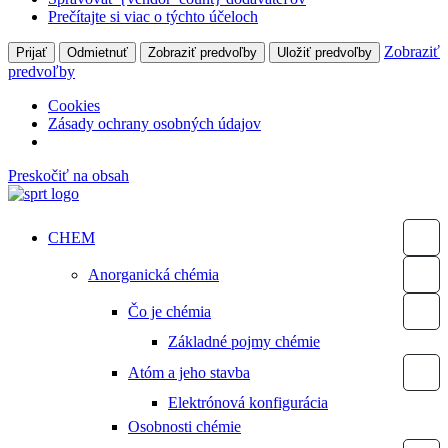
Prečítajte si viac o týchto účeloch
Zobraziť
Prijať
Odmietnuť
Zobraziť predvoľby
Uložiť predvoľby
predvoľby
Cookies
Zásady ochrany osobných údajov
Preskočiť na obsah
CHEM
Anorganická chémia
Čo je chémia
Základné pojmy chémie
Atóm a jeho stavba
Elektrónová konfigurácia
Osobnosti chémie