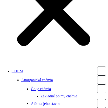
CHEM
Anorganická chémia
Čo je chémia
Základné pojmy chémie
Atóm a jeho stavba