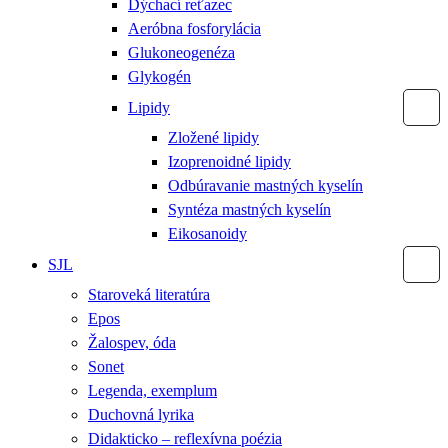
Dýchací reťazec
Aeróbna fosforylácia
Glukoneogenéza
Glykogén
Lipidy
Zložené lipidy
Izoprenoidné lipidy
Odbúravanie mastných kyselín
Syntéza mastných kyselín
Eikosanoidy
SJL
Staroveká literatúra
Epos
Žalospev, óda
Sonet
Legenda, exemplum
Duchovná lyrika
Didakticko – reflexívna poézia