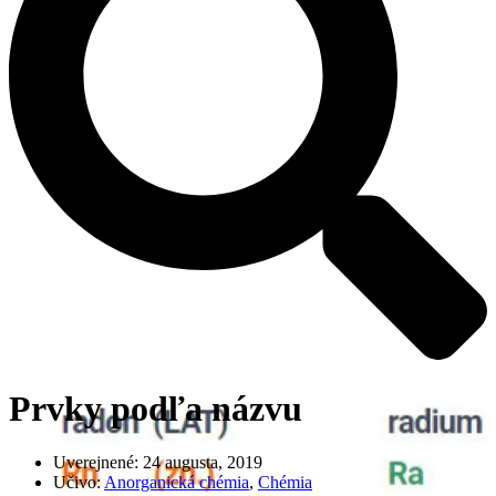
Prvky podľa názvu
Uverejnené:
24 augusta, 2019
Učivo:
Anorganická chémia
,
Chémia