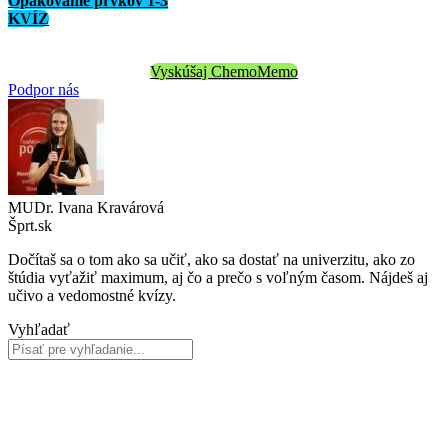
Opakovanie prvkov 1-3
KVÍZ
Vyskúšaj ChemoMemo
Podpor nás
MUDr. Ivana Kravárová
Šprt.sk
Dočítaš sa o tom ako sa učiť, ako sa dostať na univerzitu, ako zo
štúdia vyťažiť maximum, aj čo a prečo s voľným časom. Nájdeš aj
učivo a vedomostné kvízy.
Vyhľadať