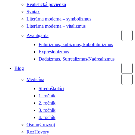
Realistická poviedka
Syntax
Literárna moderna – symbolizmus
Literárna moderna – vitalizmus
Avantgarda
Futurizmus, kubizmus, kubofuturizmus
Expresionizmus
Dadaizmus, Surrealizmus/Nadrealizmus
Blog
Medicína
Stredoškoláci
1. ročník
2. ročník
3. ročník
4. ročník
Osobný rozvoj
RozHovory