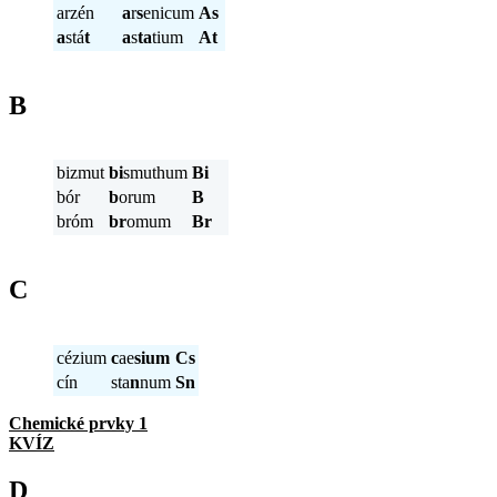
arzén
a
r
s
enicum
As
a
stá
t
a
s
ta
tium
At
B
bizmut
bi
smuthum
Bi
bór
b
orum
B
bróm
br
omum
Br
C
cézium
c
ae
sium
Cs
cín
sta
n
num
Sn
Chemické prvky 1
KVÍZ
D