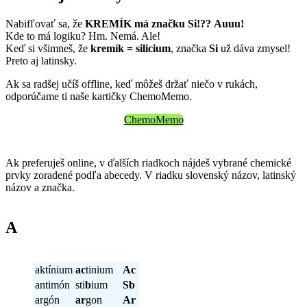
Nabifľovať sa, že
KREMÍK má značku Si!?? Auuu!
Kde to má logiku? Hm. Nemá. Ale!
Keď si všimneš, že
kremík
= silicium
, značka
Si
už dáva zmysel!
Preto aj latinsky.
Ak sa radšej učíš offline, keď môžeš držať niečo v rukách,
odporúčame ti naše kartičky ChemoMemo.
ChemoMemo
Ak preferuješ online, v ďalších riadkoch nájdeš vybrané chemické
prvky zoradené podľa abecedy. V riadku slovenský názov, latinský
názov a značka.
A
aktínium
ac
tinium
Ac
antimón
sti
b
ium
Sb
argón
ar
gon
Ar