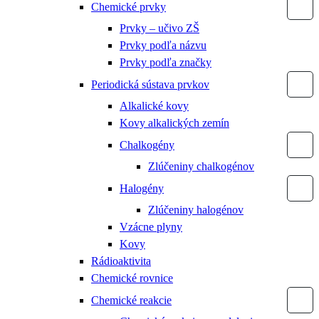
Chemické prvky
Prvky – učivo ZŠ
Prvky podľa názvu
Prvky podľa značky
Periodická sústava prvkov
Alkalické kovy
Kovy alkalických zemín
Chalkogény
Zlúčeniny chalkogénov
Halogény
Zlúčeniny halogénov
Vzácne plyny
Kovy
Rádioaktivita
Chemické rovnice
Chemické reakcie