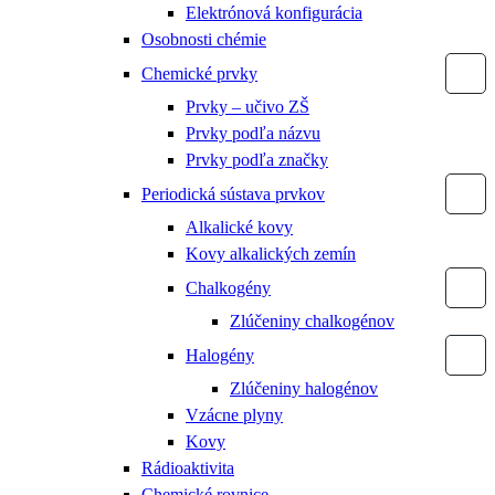
Elektrónová konfigurácia
Osobnosti chémie
Chemické prvky
Prvky – učivo ZŠ
Prvky podľa názvu
Prvky podľa značky
Periodická sústava prvkov
Alkalické kovy
Kovy alkalických zemín
Chalkogény
Zlúčeniny chalkogénov
Halogény
Zlúčeniny halogénov
Vzácne plyny
Kovy
Rádioaktivita
Chemické rovnice