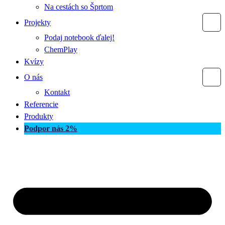
Na cestách so Šprtom
Projekty
Podaj notebook ďalej!
ChemPlay
Kvízy
O nás
Kontakt
Referencie
Produkty
Podpor nás 2%