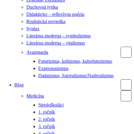
Duchovná lyrika
Didakticko – reflexívna poézia
Realistická poviedka
Syntax
Literárna moderna – symbolizmus
Literárna moderna – vitalizmus
Avantgarda
Futurizmus, kubizmus, kubofuturizmus
Expresionizmus
Dadaizmus, Surrealizmus/Nadrealizmus
Blog
Medicína
Stredoškoláci
1. ročník
2. ročník
3. ročník
4. ročník