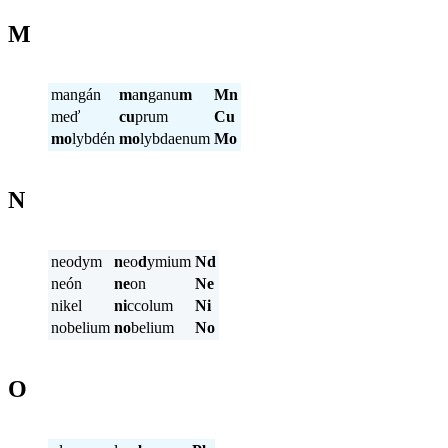
M
mangán
m
a
n
ganu
m
Mn
meď
cu
prum
Cu
mo
lybdén
mo
lybdaenum
Mo
N
neodym
n
eo
d
ymium
Nd
neón
ne
on
Ne
nikel
ni
ccolum
Ni
nobelium
no
belium
No
O