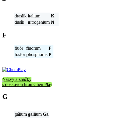
draslík
k
alium
K
dusík
n
itrogenium
N
F
fluór
f
luorum
F
fosfor
p
hosphorus
P
Názvy a značky
s doskovou hrou ChemPlay
G
gálium
ga
llium
Ga