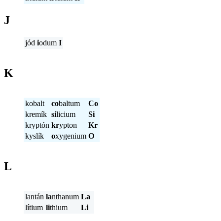
J
jód
i
odum
I
K
kobalt
co
baltum
Co
kremík
si
licium
Si
kryptón
kr
ypton
Kr
kyslík
o
xygenium
O
L
lantán
la
nthanum
La
lítium
li
thium
Li