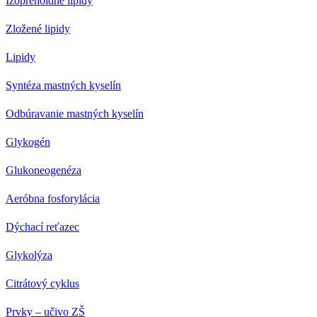
Izoprenoidné lipidy
Zložené lipidy
Lipidy
Syntéza mastných kyselín
Odbúravanie mastných kyselín
Glykogén
Glukoneogenéza
Aeróbna fosforylácia
Dýchací reťazec
Glykolýza
Citrátový cyklus
Prvky – učivo ZŠ